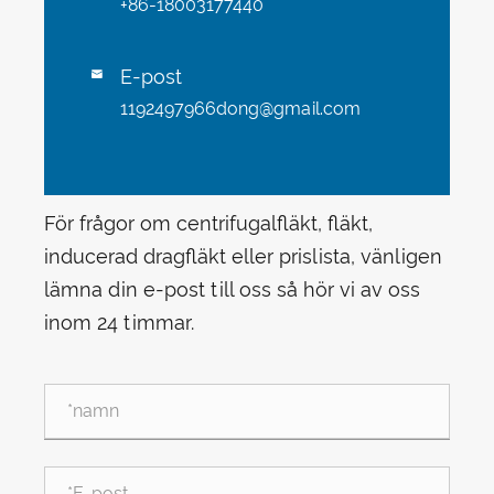
+86-18003177440
E-post

1192497966dong@gmail.com
För frågor om centrifugalfläkt, fläkt,
inducerad dragfläkt eller prislista, vänligen
lämna din e-post till oss så hör vi av oss
inom 24 timmar.