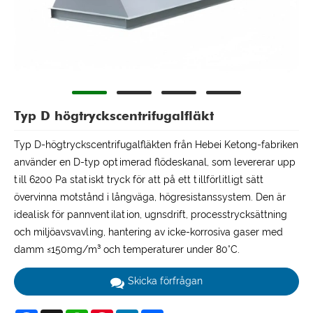
Typ D högtryckscentrifugalfläkt
Typ D-högtryckscentrifugalfläkten från Hebei Ketong-fabriken
använder en D-typ optimerad flödeskanal, som levererar upp
till 6200 Pa statiskt tryck för att på ett tillförlitligt sätt
övervinna motstånd i långväga, högresistanssystem. Den är
idealisk för pannventilation, ugnsdrift, processtrycksättning
och miljöavsvavling, hantering av icke-korrosiva gaser med
damm ≤150mg/m³ och temperaturer under 80°C.
Skicka förfrågan