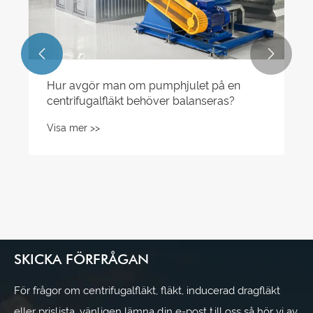


Hur avgör man om pumphjulet på en
centrifugalfläkt behöver balanseras?
Visa mer >>
SKICKA FÖRFRÅGAN
För frågor om centrifugalfläkt, fläkt, inducerad dragfläkt
eller prislista, vänligen lämna din e-post till oss så hör vi av