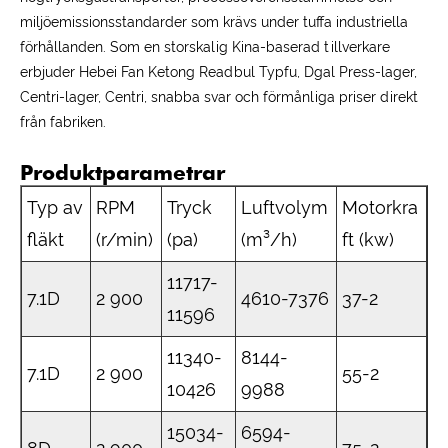
miljöemissionsstandarder som krävs under tuffa industriella
förhållanden. Som en storskalig Kina-baserad tillverkare
erbjuder Hebei Fan Ketong Readbul Typfu, Dgal Press-lager,
Centri-lager, Centri, snabba svar och förmånliga priser direkt
från fabriken.
Produktparametrar
Typ av
RPM
Tryck
Luftvolym
Motorkra
fläkt
(r/min)
(pa)
(m³/h)
ft (kw)
11717-
7.1D
2 900
4610-7376
37-2
11596
11340-
8144-
7.1D
2 900
55-2
10426
9988
15034-
6594-