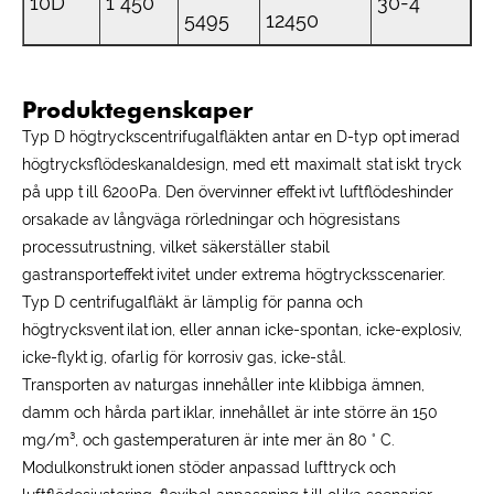
10D
1 450
30-4
5495
12450
Produktegenskaper
Typ D högtryckscentrifugalfläkten antar en D-typ optimerad
högtrycksflödeskanaldesign, med ett maximalt statiskt tryck
på upp till 6200Pa. Den övervinner effektivt luftflödeshinder
orsakade av långväga rörledningar och högresistans
processutrustning, vilket säkerställer stabil
gastransporteffektivitet under extrema högtrycksscenarier.
Typ D centrifugalfläkt är lämplig för panna och
högtrycksventilation, eller annan icke-spontan, icke-explosiv,
icke-flyktig, ofarlig för korrosiv gas, icke-stål.
Transporten av naturgas innehåller inte klibbiga ämnen,
damm och hårda partiklar, innehållet är inte större än 150
mg/m³, och gastemperaturen är inte mer än 80 ° C.
Modulkonstruktionen stöder anpassad lufttryck och