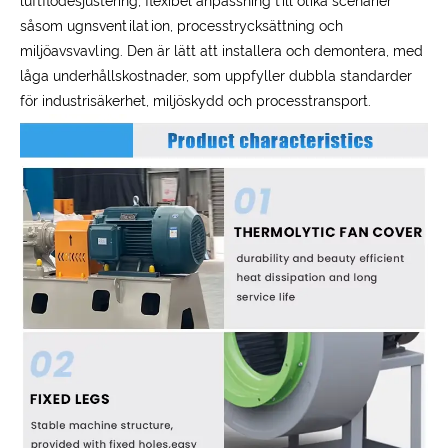
luftflödesjustering, flexibel anpassning till olika scenarier
såsom ugnsventilation, processtrycksättning och
miljöavsvavling. Den är lätt att installera och demontera, med
låga underhållskostnader, som uppfyller dubbla standarder
för industrisäkerhet, miljöskydd och processtransport.