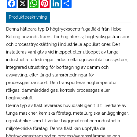
Facebook
X
WhatsApp
Pinterest
LinkedIn
Share
Produktbeskrivning
Denna hållbara typ D högtryckscentrifugalfläkt från Hebei
Ketong används främst för högintensiv, högtrycksgastransport
och processtrycksättning i industriella applikationer. Den
installeras vanligtvis vid inloppet eller utloppet av tunga
industriella rörledningar, industriella ugnsventilationssystem,
integrerad utrustning för borttagning av damm och
avsvavling, eller långdistansrörledningar för
processgastransport. Den transporterar högtemperatur
rökgas, dammladdad gas, korrosiv processgas eller
högtrycksluft.
Denna typ av fläkt levereras huvudsakligen till tillverkare av
tunga maskiner, kemiska företag, metallurgiska anläggningar,
ugnsfabriker som tillverkar byggmaterial och industriella
miljötekniska företag. Denna fläkt kan uppfylla de
högtrycksgastransporter, processöverensstämmelse och