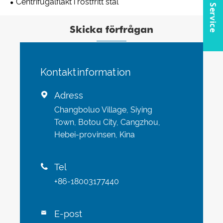
Online Service
Centrifugalfläkt i rostfritt stål
Skicka förfrågan
Kontaktinformation
Adress

Changboluo Village, Siying
Town, Botou City, Cangzhou,
Hebei-provinsen, Kina
Tel

+86-18003177440
E-post
