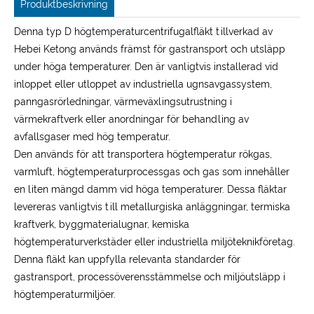
Produktbeskrivning
Denna typ D högtemperaturcentrifugalfläkt tillverkad av
Hebei Ketong används främst för gastransport och utsläpp
under höga temperaturer. Den är vanligtvis installerad vid
inloppet eller utloppet av industriella ugnsavgassystem,
panngasrörledningar, värmeväxlingsutrustning i
värmekraftverk eller anordningar för behandling av
avfallsgaser med hög temperatur.
Den används för att transportera högtemperatur rökgas,
varmluft, högtemperaturprocessgas och gas som innehåller
en liten mängd damm vid höga temperaturer. Dessa fläktar
levereras vanligtvis till metallurgiska anläggningar, termiska
kraftverk, byggmaterialugnar, kemiska
högtemperaturverkstäder eller industriella miljöteknikföretag.
Denna fläkt kan uppfylla relevanta standarder för
gastransport, processöverensstämmelse och miljöutsläpp i
högtemperaturmiljöer.