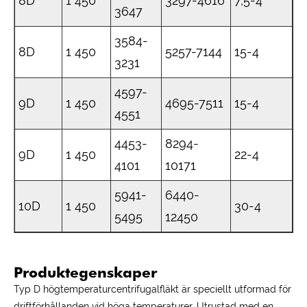
8D
1 450
3297-4616
7,5-4
3647
3584-
8D
1 450
5257-7144
15-4
3231
4597-
9D
1 450
4695-7511
15-4
4551
4453-
8294-
9D
1 450
22-4
4101
10171
5941-
6440-
10D
1 450
30-4
5495
12450
Produktegenskaper
Typ D högtemperaturcentrifugalfläkt är speciellt utformad för
driftförhållanden vid höga temperaturer. Utrustad med en