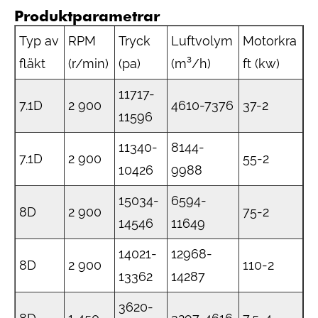
Produktparametrar
Typ av
RPM
Tryck
Luftvolym
Motorkra
fläkt
(r/min)
(pa)
(m³/h)
ft (kw)
11717-
7.1D
2 900
4610-7376
37-2
11596
11340-
8144-
7.1D
2 900
55-2
10426
9988
15034-
6594-
8D
2 900
75-2
14546
11649
14021-
12968-
8D
2 900
110-2
13362
14287
3620-