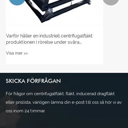
Hur man väljer rätt industriell
centrifugalfläkt för ditt projekt
Visa mer >>
SKICKA FÖRFRÅGAN
För frågor om centrifugalfläkt, fläkt, inducerad dragfläkt
eller prislista, vänligen lämna din e-post till oss så hör vi av
oss inom 24 timmar.