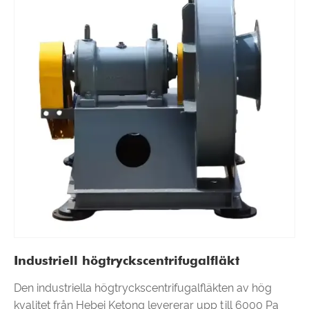
Industriell högtryckscentrifugalfläkt
Den industriella högtryckscentrifugalfläkten av hög
kvalitet från Hebei Ketong levererar upp till 6000 Pa