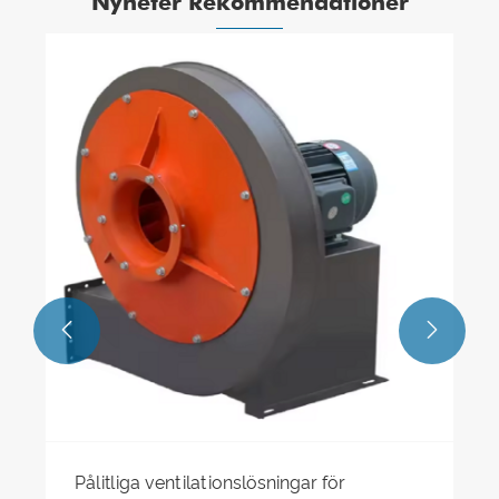
Nyheter Rekommendationer
Varför de flesta ventilationssystem
misslyckas och hur en centrifugalfläkt av
typ A löser problemet
Visa mer >>

