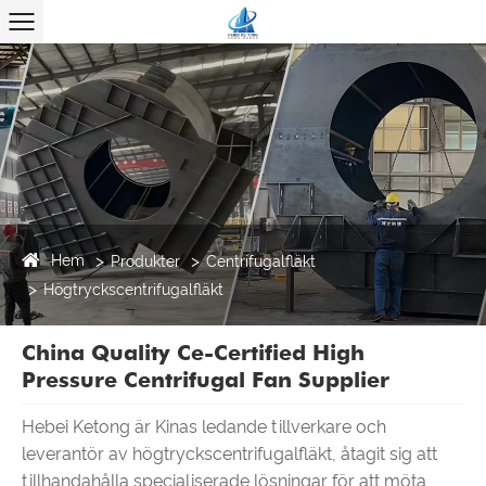
Hem
Produkter
Centrifugalfläkt
Högtryckscentrifugalfläkt
China Quality Ce-Certified High
Pressure Centrifugal Fan Supplier
Hebei Ketong är Kinas ledande tillverkare och
leverantör av högtryckscentrifugalfläkt, åtagit sig att
tillhandahålla specialiserade lösningar för att möta