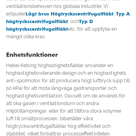
ventilationsbehoven hos globala industrier. Vi
erbjuder
Lågt brus Högtryckscentrifugalfläkt
,
Typ A
högtryckscentrifugalfläkt
, och
Typ D
högtryckscentrifugalfläkt
etc. för att uppfylla en
mängd olika krav.
Enhetsfunktioner
Hebei Ketong höghastighetsfläktar använder en
höghastighetsroterande design och en höghastighets
anti-spolmotor för att producera högt lufttryck (upp till
50 kPa) för att möta långväga gastransporter och
höghastighetsventilation. Oavsett om de används för
att öka gasen i ventilationstorn och andra
miljötillämpningar, eller för att tillföra stora volymer
luft till smältprocessen, bibehåller våra
högtryckscentrifugalfläktar hög effektivitet och
stabilitet, vilket förbättrar processeffektiviteten.