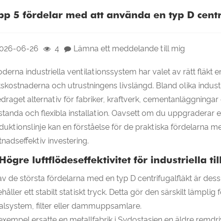
pp 5 fördelar med att använda en typ D centr
026-06-26
4
Lämna ett meddelande till mig
oderna industriella ventilationssystem har valet av rätt fläkt e
ftskostnaderna och utrustningens livslängd. Bland olika industri
edraget alternativ för fabriker, kraftverk, cementanläggni
standa och flexibla installation. Oavsett om du uppgraderar et
duktionslinje kan en förståelse för de praktiska fördelarna me
tnadseffektiv investering.
 Högre luftflödeseffektivitet för industriella t
av de största fördelarna med en typ D centrifugalfläkt är des
ehåller ett stabilt statiskt tryck. Detta gör den särskilt lämpl
alsystem, filter eller dammuppsamlare.
l exempel ersatte en metallfabrik i Sydostasien en äldre remdr