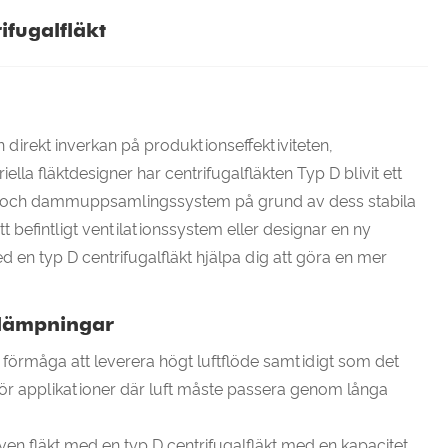
ifugalfläkt
n direkt inverkan på produktionseffektiviteten,
ella fläktdesigner har centrifugalfläkten Typ D blivit ett
ngar och dammuppsamlingssystem på grund av dess stabila
t befintligt ventilationssystem eller designar en ny
d en typ D centrifugalfläkt hjälpa dig att göra en mer
illämpningar
s förmåga att leverera högt luftflöde samtidigt som det
ig för applikationer där luft måste passera genom långa
iven fläkt med en typ D centrifugalfläkt med en kapacitet