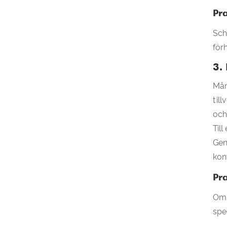
Pra
Sch
för
3.
Mån
til
och
Til
Gen
kon
Pra
Om 
spe