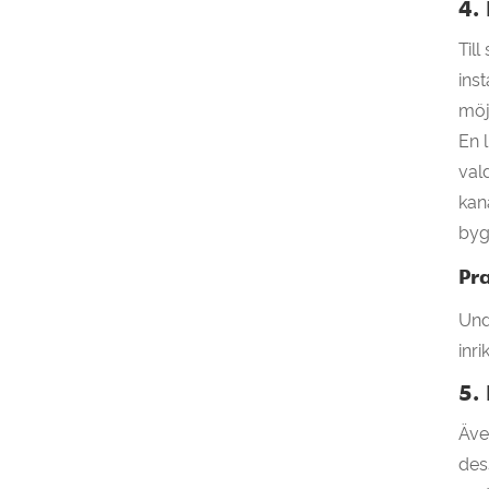
4. 
Till
ins
möj
En 
val
kan
byg
Pra
Und
inr
5.
Äve
des