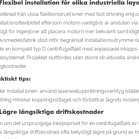
Flexibel installation för olika industriella lay
 skillnad från vissa fläktkonstruktioner med fast drivning erbju
tallationsflexibilitet eftersom motorn vanligtvis är ansluten 
ligt för ingenjörer att placera motorn mer bekvämt samtidigt 
livsmedelsfabrik stod inför begränsat installationsutrymme n
de en kompakt typ D centrifugalfläkt med anpassade inlopps- o
alsystemet. Projektet slutfördes utan större strukturella ändri
gkostnader.
ktiskt tips:
er installationen, använd laseraxeluppriktningsverktyg iställe
iktning minskar kopplingsslitaget och förbättrar lagrets livslän
 Lägre långsiktiga driftskostnader
n om det ursprungliga inköpspriset för en centrifugalfläkt av t
s långsiktiga driftskostnad ofta betydligt lägre på grund av h