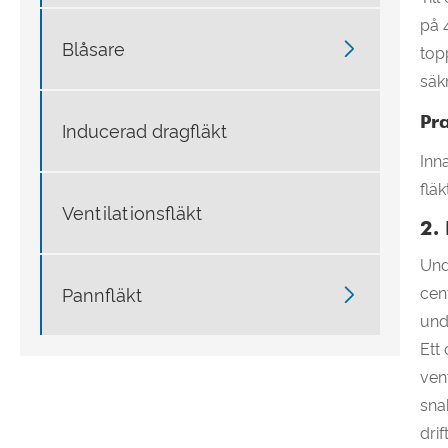
på 

Blåsare
top
säk
Pra
Inducerad dragfläkt
Inn
flä
Ventilationsfläkt
2.
Unde
cen

Pannfläkt
und
Ett
ven
sna
dri