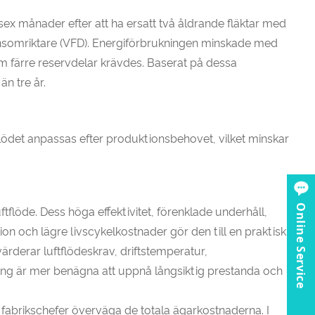
ex månader efter att ha ersatt två åldrande fläktar med
ensomriktare (VFD). Energiförbrukningen minskade med
m färre reservdelar krävdes. Baserat på dessa
n tre år.
flödet anpassas efter produktionsbehovet, vilket minskar
Online Service
uftflöde. Dess höga effektivitet, förenklade underhåll,
tion och lägre livscykelkostnader gör den till en praktisk
värderar luftflödeskrav, driftstemperatur,
tning är mer benägna att uppnå långsiktig prestanda och
ch fabrikschefer överväga de totala ägarkostnaderna. I