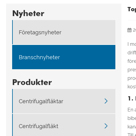
To
Nyheter
2
Företagsnyheter
I m
dri
Branschnyheter
för
pre
pro
Produkter
kos
1.

Centrifugalfläktar
En 
bib

Centrifugalfläkt
kan
Til