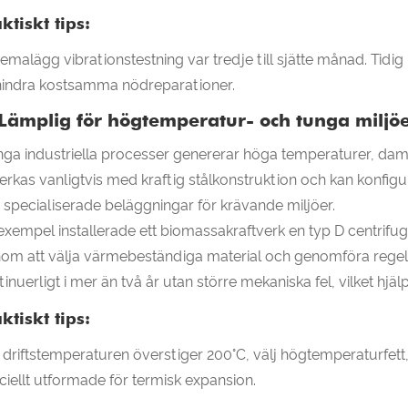
ktiskt tips:
emalägg vibrationstestning var tredje till sjätte månad. Tidig
hindra kostsamma nödreparationer.
 Lämplig för högtemperatur- och tunga miljö
ga industriella processer genererar höga temperaturer, damm 
lverkas vanligtvis med kraftig stålkonstruktion och kan konf
 specialiserade beläggningar för krävande miljöer.
l exempel installerade ett biomassakraftverk en typ D centrifu
om att välja värmebeständiga material och genomföra regel
tinuerligt i mer än två år utan större mekaniska fel, vilket hjä
ktiskt tips:
driftstemperaturen överstiger 200°C, välj högtemperaturfett
ciellt utformade för termisk expansion.