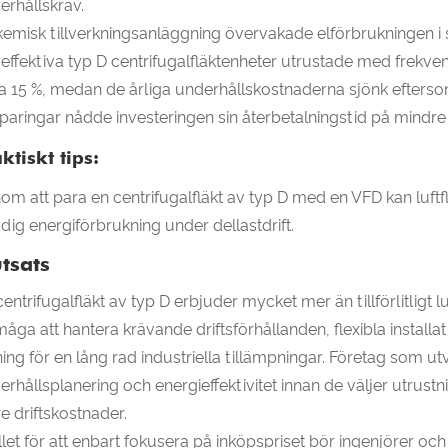
erhållskrav.
kemisk tillverkningsanläggning övervakade elförbrukningen i s
effektiva typ D centrifugalfläktenheter utrustade med frekv
ka 15 %, medan de årliga underhållskostnaderna sjönk efterso
paringar nådde investeringen sin återbetalningstid på mindre ä
ktiskt tips:
om att para en centrifugalfläkt av typ D med en VFD kan luft
dig energiförbrukning under dellastdrift.
utsats
entrifugalfläkt av typ D erbjuder mycket mer än tillförlitligt l
måga att hantera krävande driftsförhållanden, flexibla installa
ning för en lång rad industriella tillämpningar. Företag som ut
erhållsplanering och energieffektivitet innan de väljer utrus
re driftskostnader.
ället för att enbart fokusera på inköpspriset bör ingenjörer o