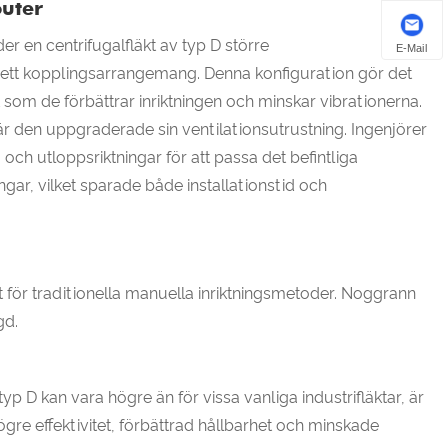
outer
der en centrifugalfläkt av typ D större
E-Mail
via ett kopplingsarrangemang. Denna konfiguration gör det
som de förbättrar inriktningen och minskar vibrationerna.
är den uppgraderade sin ventilationsutrustning. Ingenjörer
ch utloppsriktningar för att passa det befintliga
ngar, vilket sparade både installationstid och
t för traditionella manuella inriktningsmetoder. Noggrann
gd.
yp D kan vara högre än för vissa vanliga industrifläktar, är
ögre effektivitet, förbättrad hållbarhet och minskade