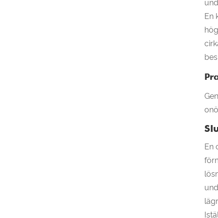
und
En 
hög
cir
bes
Pra
Gen
onö
Sl
En c
för
lös
und
läg
Ist