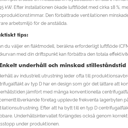
45 kW. Efter installationen ökade luftflödet med cirka 18 %
pproduktionstimmar. Den förbättrade ventilationen minskade
rare arbetsmiljö för de anställda.
ktiskt tips:
an du väljer en fläktmodell, beräkna erforderligt luftflöde (
ktkurvan med din driftspunkt kan förbättra den totala effektivi
 Enkelt underhåll och minskad stilleståndstid
rhåll av industriell utrustning leder ofta till produktionsavbrot
trifugalfläkt av typ D har en design som gör det lättare att k
erhållstiden jämfört med många konventionella centrifugalflä
 cementtillverkande företag upplevde frekventa lagerbyten på 
tilationsutrustning. Efter att ha bytt till en typ D centrifugal
bbare. Underhållsintervallet förlängdes också genom korrekt
ftsstopp under produktionen.