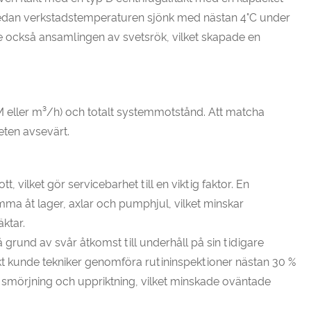
, medan verkstadstemperaturen sjönk med nästan 4°C under
 också ansamlingen av svetsrök, vilket skapade en
CFM eller m³/h) och totalt systemmotstånd. Att matcha
teten avsevärt.
t, vilket gör servicebarhet till en viktig faktor. En
omma åt lager, axlar och pumphjul, vilket minskar
ktar.
grund av svår åtkomst till underhåll på sin tidigare
fläkt kunde tekniker genomföra rutininspektioner nästan 30 %
 smörjning och uppriktning, vilket minskade oväntade