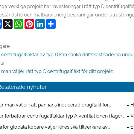
ga verkliga projekt har investeringar i rätt typ D centrifugalfl
lleståndstid och mätbara energibesparingar under utrustninge
Facebook
X
WhatsApp
Pinterest
LinkedIn
Share
gare :
 centrifugalfläktar av typ D kan sänka driftskostnaderna i indus
ta :
man väljer rätt typ C centrifugalfläkt för ditt projekt
Relaterade nyheter
r man väljer rätt pannans inducerad dragfläkt för
H
striella applikationer
ven
r förbättrar centrifugalfläktar typ A ventilationen i lager
V
 logistikcentra?
cen
rför globala köpare väljer kinesiska tillverkare av
E