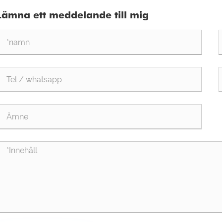
trifugalfläktar av typ C för anpassade projekt
att
Lämna ett meddelande till mig