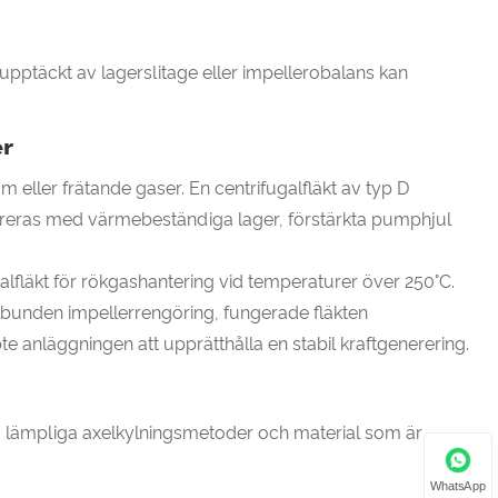
 upptäckt av lagerslitage eller impellerobalans kan
er
eller frätande gaser. En centrifugalfläkt av typ D
igureras med värmebeständiga lager, förstärkta pumphjul
galfläkt för rökgashantering vid temperaturer över 250°C.
bunden impellerrengöring, fungerade fläkten
lpte anläggningen att upprätthålla en stabil kraftgenerering.
, lämpliga axelkylningsmetoder och material som är
WhatsApp