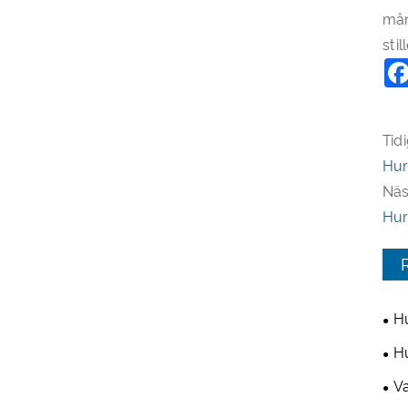
mån
sti
Tidi
Hur
Näs
Hur 
Hu
indu
Hu
och
Va