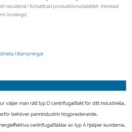
äkt resulterat i förbättrad produktionsstabilitet, minskad
ns livslängd.
triella tillämpningar
ur väljer man rätt typ D centrifugalfläkt för ditt industriella
tilationssystem?
arför behöver pannindustrin högpresterande
trifugalfläktar?
nergieffektiva centrifugalfläktar av typ A hjälper kunderna